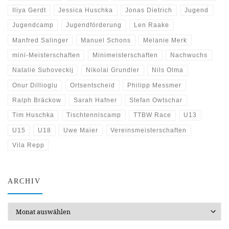
Iliya Gerdt
Jessica Huschka
Jonas Dietrich
Jugend
Jugendcamp
Jugendförderung
Len Raake
Manfred Salinger
Manuel Schons
Melanie Merk
mini-Meisterschaften
Minimeisterschaften
Nachwuchs
Natalie Suhoveckij
Nikolai Grundler
Nils Olma
Onur Dillioglu
Ortsentscheid
Philipp Messmer
Ralph Bräckow
Sarah Hafner
Stefan Owtschar
Tim Huschka
Tischtenniscamp
TTBW Race
U13
U15
U18
Uwe Maier
Vereinsmeisterschaften
Vila Repp
ARCHIV
Archiv