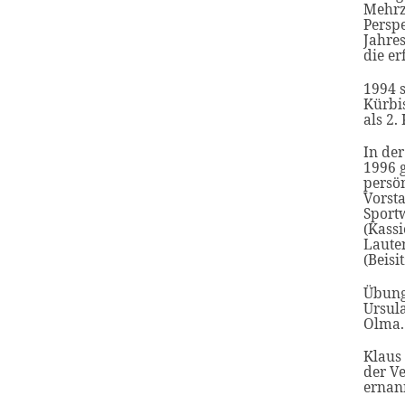
Mehrz
Perspe
Jahre
die er
1994 
Kürbi
als 2.
In de
1996 
persö
Vorsta
Sport
(Kassi
Laute
(Beisit
Übung
Ursula
Olma.
Klaus
der V
ernan