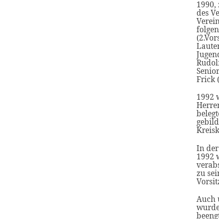
1990,
des Ve
Verein
folgen
(2.Vor
Lauten
Jugend
Rudolf
Senio
Frick 
1992 
Herre
belegt
gebil
Kreisk
In de
1992 
verab
zu se
Vorsi
Auch 
wurde 
beengt