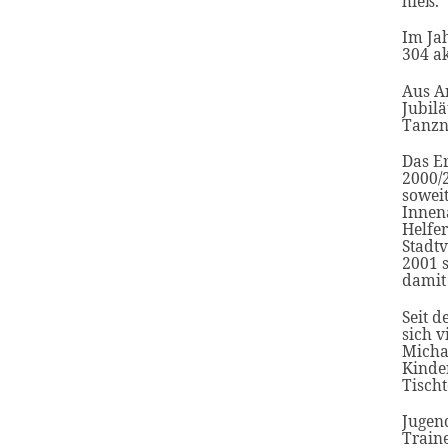
hieß.
Im Jah
304 ak
Aus An
Jubilä
Tanzn
Das Er
2000/
sowei
Innena
Helfer
Stadt
2001 s
damit
Seit 
sich v
Micha
Kinder
Tisch
Jugen
Train