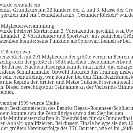
wurde erstmals ein
ennis-Grundkurs mit 22 Kindern der 2. und 3. Klasse der Gr
 gerufen und ein Gesundheitskurs „Gesunder Rücken“ wurde 
r Mitgliederversammlung
wurde Edelbert Martin zum 2. Vorsitzenden gewählt, weil Uw
lmandat „2. Vorsitzender und Sportwart“ aus zeitlichen Grü
usüben konnte; seine Funktion als Sportwart behielt er bei.
TC Beuren war
enzeitlich mit 291 Mitgliedern der größte Verein in Beuren 
hzeitig auch der größte im Südbadischen Tischtennisverband 
-Bodensee. Nachwuchssorgen kannte man nicht, das einzige
zu kleine Schulturnhalle. Obwohl dadurch das Training insbe
 sehr beeinträchtigt war, konnten bei den Mini-Bezirksmeist
anine Repina den dritten und Meike Gutknecht sensationell d
n. Dieser berechtigte zur Teilnahme an der Verbands-Minime
felden.
vember 1999 wurde Meike
echt Bezirksmeisterin des Bezirks Hegau–Bodensee (Schüleri
dem konnte sich die Zehnjährige durch den Sieg bei den
ds-Minimeisterschaften in Rheinfelden für das Bundesfinale
en-Anhalt) qualifizieren. Bei diesem Finale belegte sie den 15.
 der größten Vereinserfolge des TTC Beuren“, wie es im „Süd