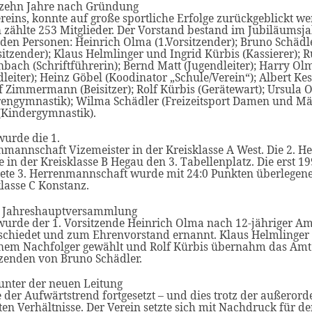
 zehn Jahre nach Gründung
reins, konnte auf große sportliche Erfolge zurückgeblickt we
 zählte 253 Mitglieder. Der Vorstand bestand im Jubiläumsj
den Personen: Heinrich Olma (1.Vorsitzender); Bruno Schädl
sitzender); Klaus Helmlinger und Ingrid Kürbis (Kassierer); R
bach (Schriftführerin); Bernd Matt (Jugendleiter); Harry Olm
leiter); Heinz Göbel (Koodinator „Schule/Verein“); Albert Ke
 Zimmermann (Beisitzer); Rolf Kürbis (Gerätewart); Ursula 
rengymnastik); Wilma Schädler (Freizeitsport Damen und M
(Kindergymnastik).
wurde die 1.
nmannschaft Vizemeister in der Kreisklasse A West. Die 2. 
e in der Kreisklasse B Hegau den 3. Tabellenplatz. Die erst 1
dete 3. Herrenmannschaft wurde mit 24:0 Punkten überlegene
lasse C Konstanz.
r Jahreshauptversammlung
wurde der 1. Vorsitzende Heinrich Olma nach 12-jähriger Am
schiedet und zum Ehrenvorstand ernannt. Klaus Helmlinger
inem Nachfolger gewählt und Rolf Kürbis übernahm das Amt 
tzenden von Bruno Schädler.
unter der neuen Leitung
der Aufwärtstrend fortgesetzt – und dies trotz der außerord
en Verhältnisse. Der Verein setzte sich mit Nachdruck für d