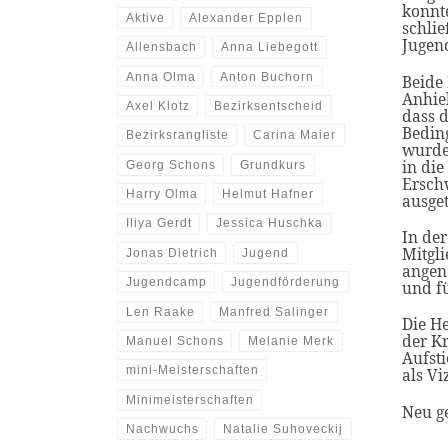
konnt
Aktive
Alexander Epplen
schlie
Jugen
Allensbach
Anna Liebegott
Anna Olma
Anton Buchorn
Beide
Anhieb
Axel Klotz
Bezirksentscheid
dass d
Bedin
Bezirksrangliste
Carina Maier
wurde
in die
Georg Schons
Grundkurs
Ersch
Harry Olma
Helmut Hafner
ausge
Iliya Gerdt
Jessica Huschka
In der
Mitgl
Jonas Dietrich
Jugend
angen
Jugendcamp
Jugendförderung
und fü
Len Raake
Manfred Salinger
Die H
der Kr
Manuel Schons
Melanie Merk
Aufsti
mini-Meisterschaften
als Vi
Minimeisterschaften
Neu g
Nachwuchs
Natalie Suhoveckij