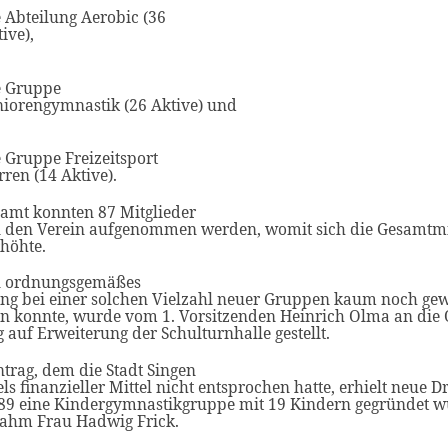
e Abteilung Aerobic (36
ive),
e Gruppe
niorengymnastik (26 Aktive) und
e Gruppe Freizeitsport
ren (14 Aktive).
samt konnten 87 Mitglieder
n den Verein aufgenommen werden, womit sich die Gesamtmi
höhte.
n ordnungsgemäßes
ing bei einer solchen Vielzahl neuer Gruppen kaum noch gew
n konnte, wurde vom 1. Vorsitzenden Heinrich Olma an die 
 auf Erweiterung der Schulturnhalle gestellt.
trag, dem die Stadt Singen
s finanzieller Mittel nicht entsprochen hatte, erhielt neue Dr
989 eine Kindergymnastikgruppe mit 19 Kindern gegründet wu
ahm Frau Hadwig Frick.