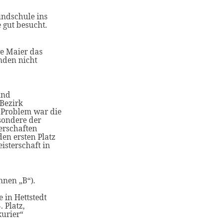
undschule ins
gut besucht.
e Maier das
nden nicht
und
Bezirk
 Problem war die
sondere der
erschaften
en ersten Platz
isterschaft in
nnen „B“).
 in Hettstedt
 Platz,
kurier“