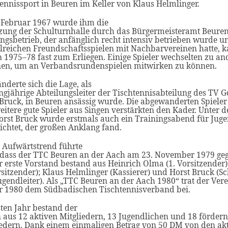
ennissport in Beuren im Keller von Klaus Helmlinger.
 Februar 1967 wurde ihm die
zung der Schulturnhalle durch das Bürgermeisteramt Beuren g
ngsbetrieb, der anfänglich recht intensiv betrieben wurde 
hlreichen Freundschaftsspielen mit Nachbarvereinen hatte, 
 1975–78 fast zum Erliegen. Einige Spieler wechselten zu an
nen, um an Verbandsrundenspielen mitwirken zu können.
nderte sich die Lage, als
ngjährige Abteilungsleiter der Tischtennisabteilung des TV 
 Bruck, in Beuren ansässig wurde. Die abgewanderten Spieler
itere gute Spieler aus Singen verstärkten den Kader. Unter d
orst Bruck wurde erstmals auch ein Trainingsabend für Juge
ichtet, der großen Anklang fand.
r Aufwärtstrend führte
 dass der TTC Beuren an der Aach am 23. November 1979 ge
er erste Vorstand bestand aus Heinrich Olma (1. Vorsitzender
rsitzender); Klaus Helmlinger (Kassierer) und Horst Bruck (Sc
gendleiter). Als „TTC Beuren an der Aach 1980“ trat der Ver
r 1980 dem Südbadischen Tischtennisverband bei.
ten Jahr bestand der
n aus 12 aktiven Mitgliedern, 13 Jugendlichen und 18 förder
iedern. Dank einem einmaligen Betrag von 50 DM von den a