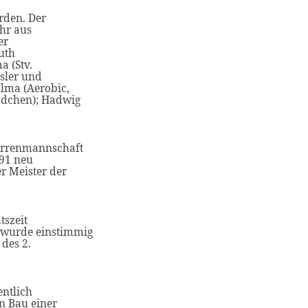
rden. Der
ahr aus
er
uth
a (Stv.
ssler und
Olma (Aerobic,
ädchen); Hadwig
Herrenmannschaft
991 neu
r Meister der
tszeit
 wurde einstimmig
des 2.
entlich
en Bau einer