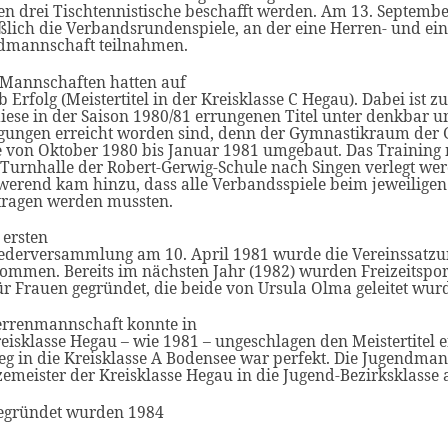
en drei Tischtennistische beschafft werden. Am 13. Septemb
ßlich die Verbandsrundenspiele, an der eine Herren- und ei
dmannschaft teilnahmen.
 Mannschaften hatten auf
 Erfolg (Meistertitel in der Kreisklasse C Hegau). Dabei ist z
iese in der Saison 1980/81 errungenen Titel unter denkbar u
gungen erreicht worden sind, denn der Gymnastikraum der
 von Oktober 1980 bis Januar 1981 umgebaut. Das Trainin
 Turnhalle der Robert-Gerwig-Schule nach Singen verlegt we
werend kam hinzu, dass alle Verbandsspiele beim jeweilige
tragen werden mussten.
 ersten
iederversammlung am 10. April 1981 wurde die Vereinssatzu
ommen. Bereits im nächsten Jahr (1982) wurden Freizeitsp
r Frauen gegründet, die beide von Ursula Olma geleitet wur
errenmannschaft konnte in
eisklasse Hegau – wie 1981 – ungeschlagen den Meistertitel e
eg in die Kreisklasse A Bodensee war perfekt. Die Jugendman
zemeister der Kreisklasse Hegau in die Jugend-Bezirksklasse 
egründet wurden 1984