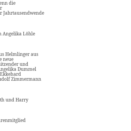
enn die
r
er Jahrtausendwende
n Angelika Löhle
us Helmlinger aus
e neue
sitzender und
 Angelika Dummel
; Ekkehard
 Rudolf Zimmermann
oth und Harry
hrenmitglied