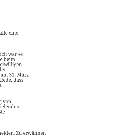
lle eine
ich war es
te beim
eiwilligen
der
d am 31. März
 Rede, dass
e.
ng von
pielenden
ßte
rmelden. Zu erwähnen