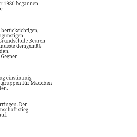
er 1980 begannen
ne
u berücksichtigen,
ngünstigen
 Grundschule Beuren
g musste demgemäß
rden.
n Gegner
ng einstimmig
ortgruppen für Mädchen
den.
rringen. Der
nschaft stieg
auf.