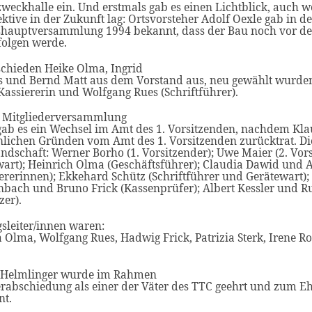
weckhalle ein. Und erstmals gab es einen Lichtblick, auch w
ktive in der Zukunft lag: Ortsvorsteher Adolf Oexle gab in de
shauptversammlung 1994 bekannt, dass der Bau noch vor d
folgen werde.
schieden Heike Olma, Ingrid
s und Bernd Matt aus dem Vorstand aus, neu gewählt wurde
 Kassiererin und Wolfgang Rues (Schriftführer).
r Mitgliederversammlung
gab es ein Wechsel im Amt des 1. Vorsitzenden, nachdem Kla
nlichen Gründen vom Amt des 1. Vorsitzenden zurücktrat. Di
ndschaft: Werner Borho (1. Vorsitzender); Uwe Maier (2. Vor
wart); Heinrich Olma (Geschäftsführer); Claudia Dawid und
ererinnen); Ekkehard Schütz (Schriftführer und Gerätewart)
nbach und Bruno Frick (Kassenprüfer); Albert Kessler und
zer).
sleiter/innen waren:
 Olma, Wolfgang Rues, Hadwig Frick, Patrizia Sterk, Irene R
 Helmlinger wurde im Rahmen
erabschiedung als einer der Väter des TTC geehrt und zum E
nt.