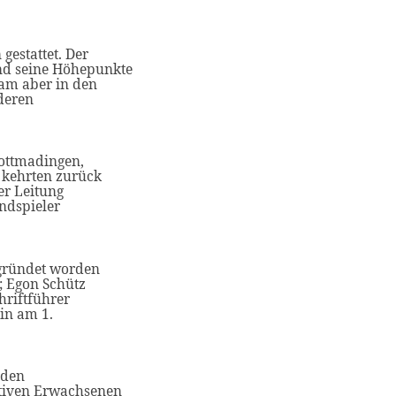
estattet. Der
und seine Höhepunkte
kam aber in den
deren
Gottmadingen,
 kehrten zurück
er Leitung
ndspieler
gründet worden
); Egon Schütz
hriftführer
ein am 1.
nden
ktiven Erwachsenen