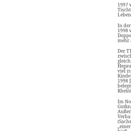
1997 
Tischt
Leben
In de
1998 
Doppe
mehr a
Der T
zwisch
gleic
Hegau
viel 
Kinder
1998 J
belege
Rhein
Im No
Gutkn
Außer
Verban
(Sachs
„einer