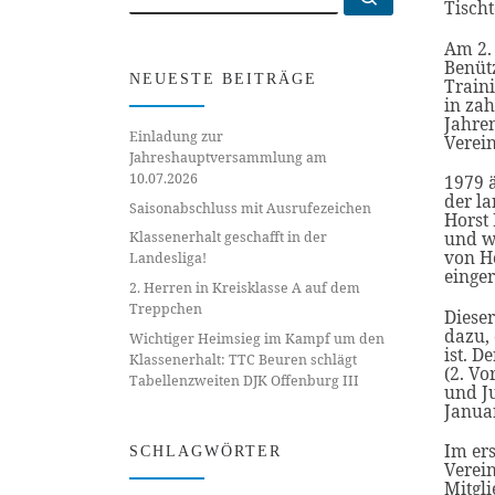
Tischt
Am 2.
Benüt
NEUESTE BEITRÄGE
Traini
in za
Jahren
Einladung zur
Verei
Jahreshauptversammlung am
10.07.2026
1979 ä
der la
Saisonabschluss mit Ausrufezeichen
Horst
und we
Klassenerhalt geschafft in der
von H
Landesliga!
einger
2. Herren in Kreisklasse A auf dem
Treppchen
Diese
dazu,
Wichtiger Heimsieg im Kampf um den
ist. D
Klassenerhalt: TTC Beuren schlägt
(2. Vo
Tabellenzweiten DJK Offenburg III
und Ju
Janua
Im ers
SCHLAGWÖRTER
Verei
Mitgl