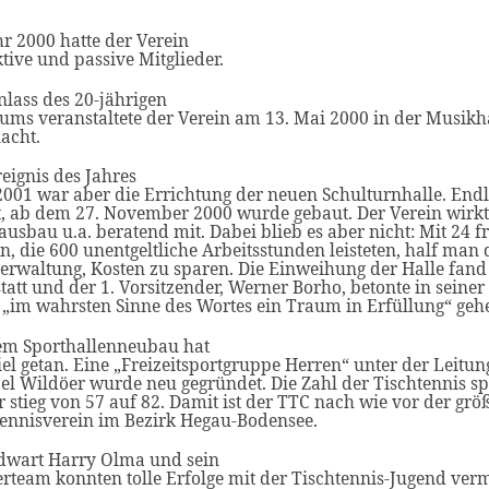
r 2000 hatte der Verein
tive und passive Mitglieder.
lass des 20-jährigen
ums veranstaltete der Verein am 13. Mai 2000 in der Musikha
acht.
eignis des Jahres
2001 war aber die Errichtung der neuen Schulturnhalle. Endl
t, ab dem 27. November 2000 wurde gebaut. Der Verein wirk
usbau u.a. beratend mit. Dabei blieb es aber nicht: Mit 24 fr
n, die 600 unentgeltliche Arbeitsstunden leisteten, half man 
verwaltung, Kosten zu sparen. Die Einweihung der Halle fan
tatt und der 1. Vorsitzender, Werner Borho, betonte in seiner
 „im wahrsten Sinne des Wortes ein Traum in Erfüllung“ geh
dem Sporthallenneubau hat
iel getan. Eine „Freizeitsportgruppe Herren“ unter der Leitu
el Wildöer wurde neu gegründet. Die Zahl der Tischtennis s
 stieg von 57 auf 82. Damit ist der TTC nach wie vor der grö
tennisverein im Bezirk Hegau-Bodensee.
dwart Harry Olma und sein
erteam konnten tolle Erfolge mit der Tischtennis-Jugend ve