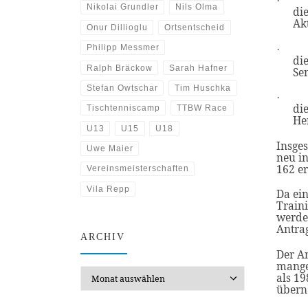
·
Nikolai Grundler
Nils Olma
di
Akt
Onur Dillioglu
Ortsentscheid
Philipp Messmer
·
di
Ralph Bräckow
Sarah Hafner
Se
Stefan Owtschar
Tim Huschka
·
di
Tischtenniscamp
TTBW Race
Her
U13
U15
U18
Insge
Uwe Maier
neu i
162 er
Vereinsmeisterschaften
Vila Repp
Da ei
Train
werde
Antrag
ARCHIV
Der An
mangel
Archiv
als 1
übern