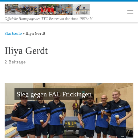
Zum Inhalt springen
Me
Offizielle Homepage des TTC Beuren an der Aach 1980 e.V.
Startseite
»
Iliya Gerdt
Iliya Gerdt
2 Beiträge
Sieg gegen FAL Frickingen