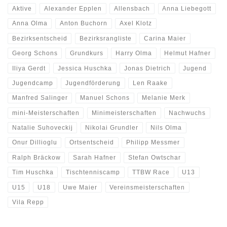
Aktive
Alexander Epplen
Allensbach
Anna Liebegott
Anna Olma
Anton Buchorn
Axel Klotz
Bezirksentscheid
Bezirksrangliste
Carina Maier
Georg Schons
Grundkurs
Harry Olma
Helmut Hafner
Iliya Gerdt
Jessica Huschka
Jonas Dietrich
Jugend
Jugendcamp
Jugendförderung
Len Raake
Manfred Salinger
Manuel Schons
Melanie Merk
mini-Meisterschaften
Minimeisterschaften
Nachwuchs
Natalie Suhoveckij
Nikolai Grundler
Nils Olma
Onur Dillioglu
Ortsentscheid
Philipp Messmer
Ralph Bräckow
Sarah Hafner
Stefan Owtschar
Tim Huschka
Tischtenniscamp
TTBW Race
U13
U15
U18
Uwe Maier
Vereinsmeisterschaften
Vila Repp