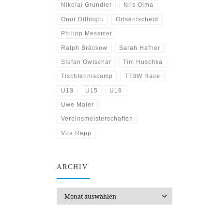
Nikolai Grundler
Nils Olma
Onur Dillioglu
Ortsentscheid
Philipp Messmer
Ralph Bräckow
Sarah Hafner
Stefan Owtschar
Tim Huschka
Tischtenniscamp
TTBW Race
U13
U15
U18
Uwe Maier
Vereinsmeisterschaften
Vila Repp
ARCHIV
Archiv