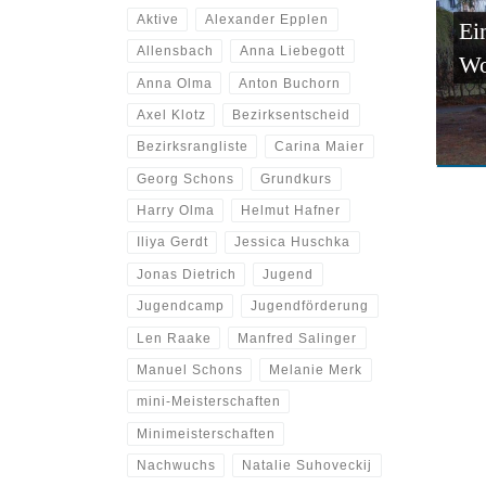
Aktive
Alexander Epplen
Ei
Allensbach
Anna Liebegott
Wo
Anna Olma
Anton Buchorn
Axel Klotz
Bezirksentscheid
Bezirksrangliste
Carina Maier
Georg Schons
Grundkurs
Harry Olma
Helmut Hafner
Iliya Gerdt
Jessica Huschka
Jonas Dietrich
Jugend
Jugendcamp
Jugendförderung
Len Raake
Manfred Salinger
Manuel Schons
Melanie Merk
mini-Meisterschaften
Minimeisterschaften
Nachwuchs
Natalie Suhoveckij