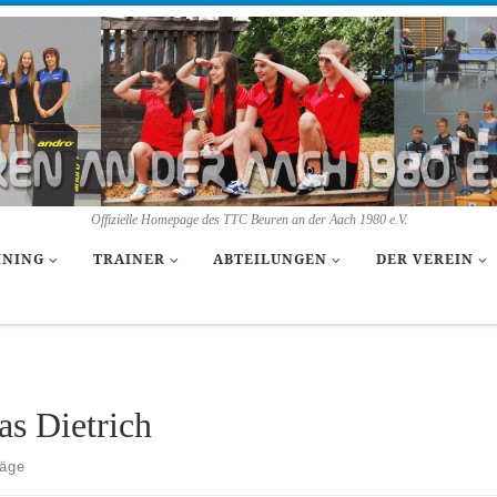
Offizielle Homepage des TTC Beuren an der Aach 1980 e.V.
INING
TRAINER
ABTEILUNGEN
DER VEREIN
as Dietrich
räge