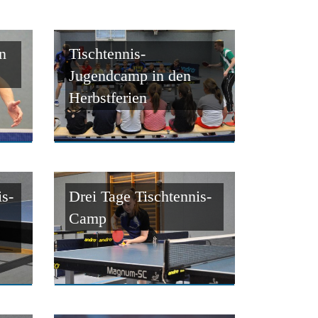
n
Tischtennis-
Jugendcamp in den
Herbstferien
s-
Drei Tage Tischtennis-
Camp