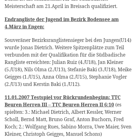
Meisterschaft am 21.April in Breisach qualifiziert.
Endrangliste der Jugend im Bezirk Bodensee am
4.März in Engen:
Souveräner Bezirksranglistensieger bei den Jungen(U14)
wurde Jonas Dietrich. Weitere Spitzenplätze zum Teil
verbunden mit der Qualifikation für die Südbadische
Rangliste erreichten: Julian Ruiz (4./U18), Jan Kleiner
(5./U18), Nils Olma (2./U13), Stefanie Baki (3./U18), Meike
Geigges (1./U15), Anna Olma (2./U15), Stephanie Vogler
(2./U13) und Kerstin Baki (1./U12).
11.01.2007 Testspiel vor Rückrundenbeginn: TTC
Beuren Herren III – TTC Beuren Herren II 6:10
(es
spielten: 3.: Michael Dietrich, Albert Kessler, Werner
Scholl, Bernd Matt, Bruno Graf, Anton Buchorn, Fred
Koch; 2.: Wolfgang Rues, Sabino Morra, Uwe Maier, Sven
Kleiner, Christoph Geigges, Manuel Schons)