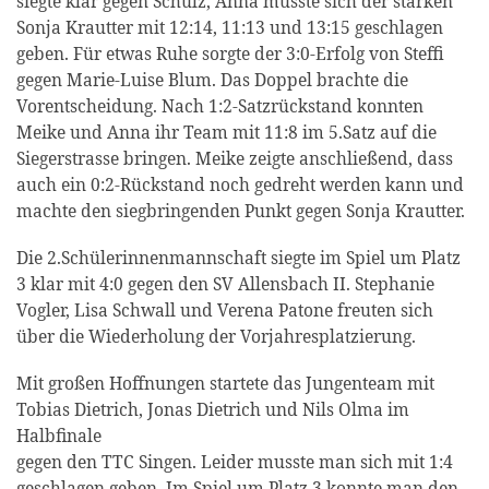
siegte klar gegen Schulz, Anna musste sich der starken
Sonja Krautter mit 12:14, 11:13 und 13:15 geschlagen
geben. Für etwas Ruhe sorgte der 3:0-Erfolg von Steffi
gegen Marie-Luise Blum. Das Doppel brachte die
Vorentscheidung. Nach 1:2-Satzrückstand konnten
Meike und Anna ihr Team mit 11:8 im 5.Satz auf die
Siegerstrasse bringen. Meike zeigte anschließend, dass
auch ein 0:2-Rückstand noch gedreht werden kann und
machte den siegbringenden Punkt gegen Sonja Krautter.
Die 2.Schülerinnenmannschaft siegte im Spiel um Platz
3 klar mit 4:0 gegen den SV Allensbach II. Stephanie
Vogler, Lisa Schwall und Verena Patone freuten sich
über die Wiederholung der Vorjahresplatzierung.
Mit großen Hoffnungen startete das Jungenteam mit
Tobias Dietrich, Jonas Dietrich und Nils Olma im
Halbfinale
gegen den TTC Singen. Leider musste man sich mit 1:4
geschlagen geben. Im Spiel um Platz 3 konnte man den