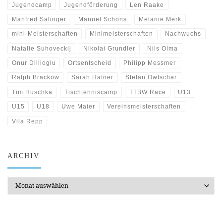
Jugendcamp
Jugendförderung
Len Raake
Manfred Salinger
Manuel Schons
Melanie Merk
mini-Meisterschaften
Minimeisterschaften
Nachwuchs
Natalie Suhoveckij
Nikolai Grundler
Nils Olma
Onur Dillioglu
Ortsentscheid
Philipp Messmer
Ralph Bräckow
Sarah Hafner
Stefan Owtschar
Tim Huschka
Tischtenniscamp
TTBW Race
U13
U15
U18
Uwe Maier
Vereinsmeisterschaften
Vila Repp
ARCHIV
Archiv