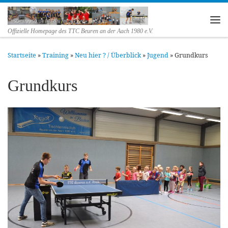
Zum Inhalt springen
Me
Offizielle Homepage des TTC Beuren an der Aach 1980 e.V.
Startseite
»
Training
»
Neu hier ? / Überblick
»
Jugend
»
Grundkurs
Grundkurs