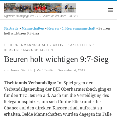
Zum Inhalt springen
Me
Offizielle Homepage des TTC Beuren an der Aach 1980 e.V.
Startseite
»
Mannschaften
»
Herren
»
1. Herrenmannschaft
»
Beuren
holt wichtigen 9:7-Sieg
1. HERRENMANNSCHAFT
AKTIVE
AKTUELLES
HERREN
MANNSCHAFTEN
Beuren holt wichtigen 9:7-Sieg
von
Jonas Dietrich
|
Veröffentlicht
Dezember 4, 2017
Tischtennis Verbandsliga:
Im Spiel gegen den
Verbandsliganeuling der DJK Oberharmersbach ging es
für den TTC Beuren a.d. Aach um die Verteidigung des
Relegationsplatzes, um sich für die Rückrunde die
Chance auf den direkten Klassenerhalt aufrecht zu
erhalten. Beide Mannschaften würden dagegen im Falle