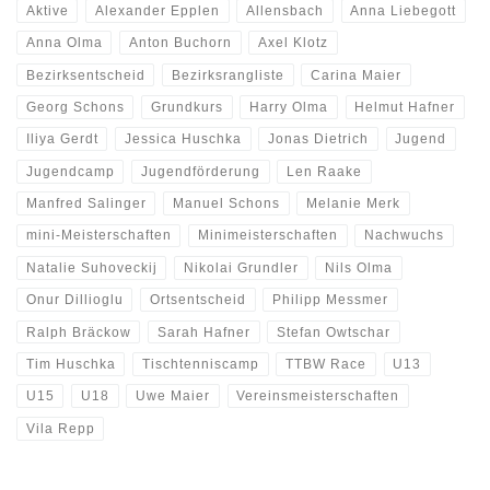
Aktive
Alexander Epplen
Allensbach
Anna Liebegott
Anna Olma
Anton Buchorn
Axel Klotz
Bezirksentscheid
Bezirksrangliste
Carina Maier
Georg Schons
Grundkurs
Harry Olma
Helmut Hafner
Iliya Gerdt
Jessica Huschka
Jonas Dietrich
Jugend
Jugendcamp
Jugendförderung
Len Raake
Manfred Salinger
Manuel Schons
Melanie Merk
mini-Meisterschaften
Minimeisterschaften
Nachwuchs
Natalie Suhoveckij
Nikolai Grundler
Nils Olma
Onur Dillioglu
Ortsentscheid
Philipp Messmer
Ralph Bräckow
Sarah Hafner
Stefan Owtschar
Tim Huschka
Tischtenniscamp
TTBW Race
U13
U15
U18
Uwe Maier
Vereinsmeisterschaften
Vila Repp