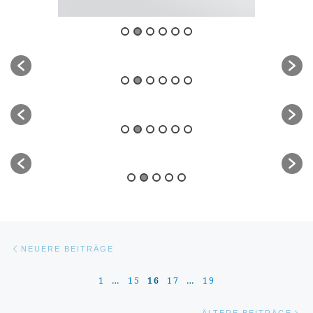
Beitragsnavigation
Neuere Beiträge
NEUERE BEITRÄGE
1
…
15
16
17
…
19
Äl