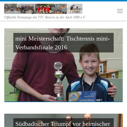
Zum Inhalt springen
Me
Offizielle Homepage des TTC Beuren an der Aach 1980 e.V.
mini Meisterschaft: Tischtennis mini-
Verbandsfinale 2016
Südbadischer Triumpf vor heimischer