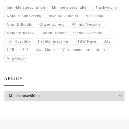
mini-Meisterschaften
Minimeisterschaften
Nachwuchs
Natalie Suhoveckij
Nikolai Grundler
Nils Olma
Onur Dillioglu
Ortsentscheid
Philipp Messmer
Ralph Bräckow
Sarah Hafner
Stefan Owtschar
Tim Huschka
Tischtenniscamp
TTBW Race
U13
U15
U18
Uwe Maier
Vereinsmeisterschaften
Vila Repp
ARCHIV
Archiv
Beitragsnavigation
Vorheriger Beitrag