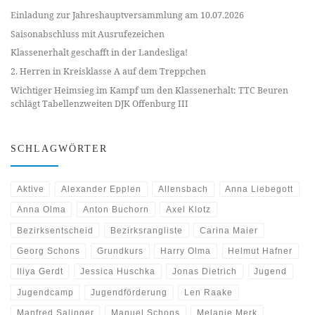
Einladung zur Jahreshauptversammlung am 10.07.2026
Saisonabschluss mit Ausrufezeichen
Klassenerhalt geschafft in der Landesliga!
2. Herren in Kreisklasse A auf dem Treppchen
Wichtiger Heimsieg im Kampf um den Klassenerhalt: TTC Beuren
schlägt Tabellenzweiten DJK Offenburg III
SCHLAGWÖRTER
Aktive
Alexander Epplen
Allensbach
Anna Liebegott
Anna Olma
Anton Buchorn
Axel Klotz
Bezirksentscheid
Bezirksrangliste
Carina Maier
Georg Schons
Grundkurs
Harry Olma
Helmut Hafner
Iliya Gerdt
Jessica Huschka
Jonas Dietrich
Jugend
Jugendcamp
Jugendförderung
Len Raake
Manfred Salinger
Manuel Schons
Melanie Merk