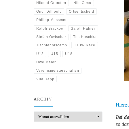
Nikolai Grundler
Nils Olma
Onur Dillioglu
Ortsentscheid
Philipp Messmer
Ralph Bräckow
Sarah Hafner
Stefan Owtschar
Tim Huschka
Tischtenniscamp
TTBW Race
U13
U15
U18
Uwe Maier
Vereinsmeisterschaften
Vila Repp
ARCHIV
Hierz
Archiv
Bei d
so das