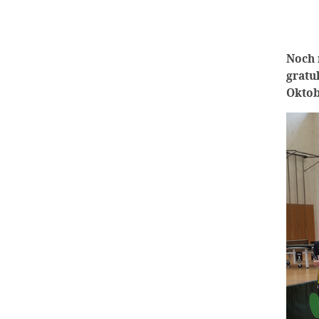
Noch 
gratu
Oktob