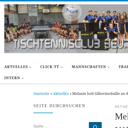
Zum Inhalt springen
AKTUELLES
CLICK-TT
MANNSCHAFTEN
TRA
INTERN
Startseite
»
Aktuelles
»
Melanie holt Silbermedaille an 
SEITE DURCHSUCHEN
AKTUE
Mel
SUCHE
Suche …