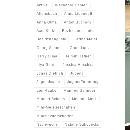
Aktive
Alexander Epplen
Allensbach
Anna Liebegott
Anna Olma
Anton Buchorn
Axel Klotz
Bezirksentscheid
Bezirksrangliste
Carina Maier
Georg Schons
Grundkurs
Harry Olma
Helmut Hafner
Iliya Gerdt
Jessica Huschka
Jonas Dietrich
Jugend
Jugendcamp
Jugendförderung
Len Raake
Manfred Salinger
Manuel Schons
Melanie Merk
mini-Meisterschaften
Minimeisterschaften
Nachwuchs
Natalie Suhoveckij