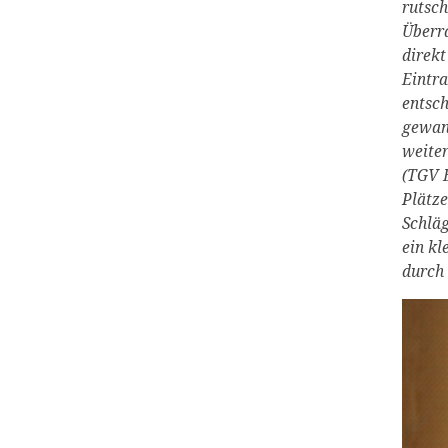
rutsch
Überra
direkt
Eintra
entsch
gewann
weiter
(TGV 
Plätze
Schläg
ein kl
durch 