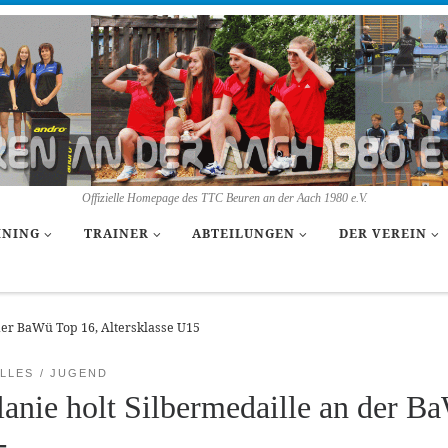
Offizielle Homepage des TTC Beuren an der Aach 1980 e.V.
INING
TRAINER
ABTEILUNGEN
DER VEREIN
der BaWü Top 16, Altersklasse U15
LLES
JUGEND
anie holt Silbermedaille an der Ba