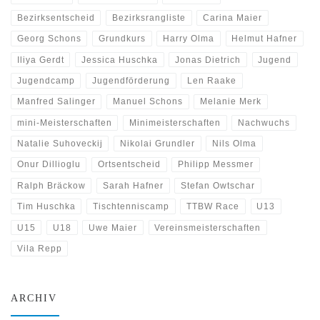
Bezirksentscheid
Bezirksrangliste
Carina Maier
Georg Schons
Grundkurs
Harry Olma
Helmut Hafner
Iliya Gerdt
Jessica Huschka
Jonas Dietrich
Jugend
Jugendcamp
Jugendförderung
Len Raake
Manfred Salinger
Manuel Schons
Melanie Merk
mini-Meisterschaften
Minimeisterschaften
Nachwuchs
Natalie Suhoveckij
Nikolai Grundler
Nils Olma
Onur Dillioglu
Ortsentscheid
Philipp Messmer
Ralph Bräckow
Sarah Hafner
Stefan Owtschar
Tim Huschka
Tischtenniscamp
TTBW Race
U13
U15
U18
Uwe Maier
Vereinsmeisterschaften
Vila Repp
ARCHIV