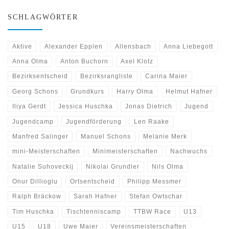
SCHLAGWÖRTER
Aktive
Alexander Epplen
Allensbach
Anna Liebegott
Anna Olma
Anton Buchorn
Axel Klotz
Bezirksentscheid
Bezirksrangliste
Carina Maier
Georg Schons
Grundkurs
Harry Olma
Helmut Hafner
Iliya Gerdt
Jessica Huschka
Jonas Dietrich
Jugend
Jugendcamp
Jugendförderung
Len Raake
Manfred Salinger
Manuel Schons
Melanie Merk
mini-Meisterschaften
Minimeisterschaften
Nachwuchs
Natalie Suhoveckij
Nikolai Grundler
Nils Olma
Onur Dillioglu
Ortsentscheid
Philipp Messmer
Ralph Bräckow
Sarah Hafner
Stefan Owtschar
Tim Huschka
Tischtenniscamp
TTBW Race
U13
U15
U18
Uwe Maier
Vereinsmeisterschaften