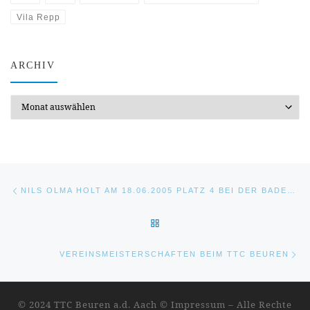
Vila Repp
ARCHIV
Archiv
Beitragsnavigation
Vorheriger Beitrag
NILS OLMA HOLT AM 18.06.2005 PLATZ 4 BEI DER BADEN-WÜRTTEMBERGISCHEN TOP-32 RANGLISTE IN WEINHEIM
ZURÜCK ZUR BEITRAGSLIST
Nä
VEREINSMEISTERSCHAFTEN BEIM TTC BEUREN
© 2024 TTC Beuren a.d. Aach ©
Impressum
–
Alle Rechte