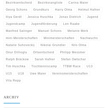
Bezirksentscheid
Bezirksrangliste
Carina Maier
Georg Schons
Grundkurs
Harry Olma
Helmut Hafner
Iliya Gerdt
Jessica Huschka
Jonas Dietrich
Jugend
Jugendcamp
Jugendförderung
Len Raake
Manfred Salinger
Manuel Schons
Melanie Merk
mini-Meisterschaften
Minimeisterschaften
Nachwuchs
Natalie Suhoveckij
Nikolai Grundler
Nils Olma
Onur Dillioglu
Ortsentscheid
Philipp Messmer
Ralph Bräckow
Sarah Hafner
Stefan Owtschar
Tim Huschka
Tischtenniscamp
TTBW Race
U13
U15
U18
Uwe Maier
Vereinsmeisterschaften
Vila Repp
ARCHIV