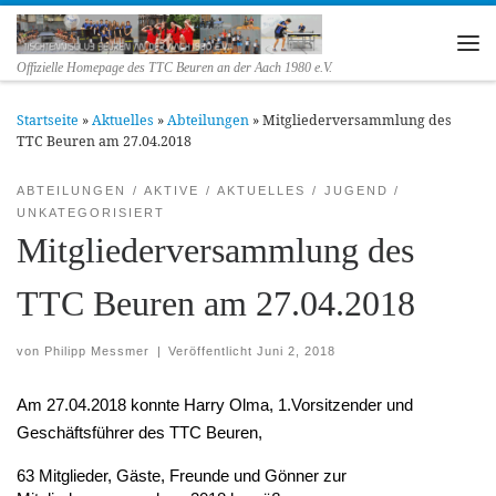
Zum Inhalt springen
Me
Offizielle Homepage des TTC Beuren an der Aach 1980 e.V.
Startseite
»
Aktuelles
»
Abteilungen
»
Mitgliederversammlung des
TTC Beuren am 27.04.2018
ABTEILUNGEN
AKTIVE
AKTUELLES
JUGEND
UNKATEGORISIERT
Mitgliederversammlung des
TTC Beuren am 27.04.2018
von
Philipp Messmer
|
Veröffentlicht
Juni 2, 2018
Am 27.04.2018 konnte Harry Olma, 1.Vorsitzender und 
Geschäftsführer des TTC Beuren,
63 Mitglieder, Gäste, Freunde und Gönner zur 