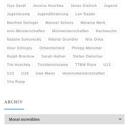
Iliya Gerdt
Jessica Huschka
Jonas Dietrich
Jugend
Jugendcamp
Jugendförderung
Len Raake
Manfred Salinger
Manuel Schons
Melanie Merk
mini-Meisterschaften
Minimeisterschaften
Nachwuchs
Natalie Suhoveckij
Nikolai Grundler
Nils Olma
Onur Dillioglu
Ortsentscheid
Philipp Messmer
Ralph Bräckow
Sarah Hafner
Stefan Owtschar
Tim Huschka
Tischtenniscamp
TTBW Race
U13
U15
U18
Uwe Maier
Vereinsmeisterschaften
Vila Repp
ARCHIV
Archiv