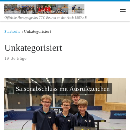
Zum Inhalt springen
Me
Offizielle Homepage des TTC Beuren an der Aach 1980 e.V.
Startseite
»
Unkategorisiert
Unkategorisiert
19 Beiträge
Saisonabschluss mit Ausrufezeichen