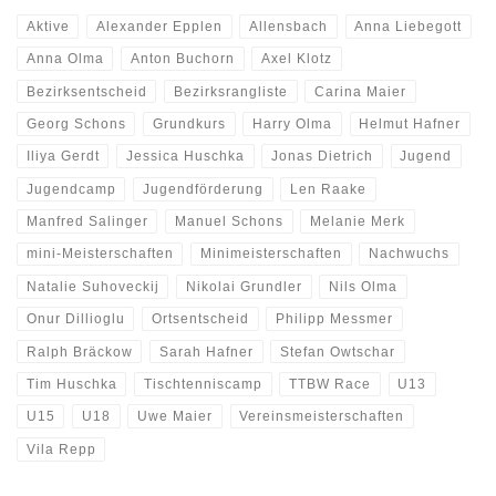
Aktive
Alexander Epplen
Allensbach
Anna Liebegott
Anna Olma
Anton Buchorn
Axel Klotz
Bezirksentscheid
Bezirksrangliste
Carina Maier
Georg Schons
Grundkurs
Harry Olma
Helmut Hafner
Iliya Gerdt
Jessica Huschka
Jonas Dietrich
Jugend
Jugendcamp
Jugendförderung
Len Raake
Manfred Salinger
Manuel Schons
Melanie Merk
mini-Meisterschaften
Minimeisterschaften
Nachwuchs
Natalie Suhoveckij
Nikolai Grundler
Nils Olma
Onur Dillioglu
Ortsentscheid
Philipp Messmer
Ralph Bräckow
Sarah Hafner
Stefan Owtschar
Tim Huschka
Tischtenniscamp
TTBW Race
U13
U15
U18
Uwe Maier
Vereinsmeisterschaften
Vila Repp