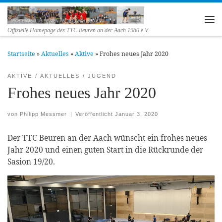
Zum Inhalt springen
Me
Offizielle Homepage des TTC Beuren an der Aach 1980 e.V.
Startseite
»
Aktuelles
»
Aktive
»
Frohes neues Jahr 2020
AKTIVE
AKTUELLES
JUGEND
Frohes neues Jahr 2020
von
Philipp Messmer
|
Veröffentlicht
Januar 3, 2020
Der TTC Beuren an der Aach wünscht ein frohes neues
Jahr 2020 und einen guten Start in die Rückrunde der
Sasion 19/20.