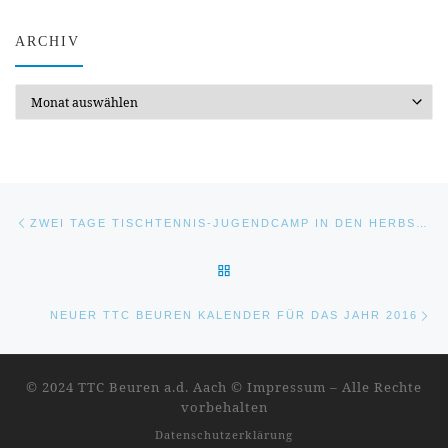
ARCHIV
Archiv
Beitragsnavigation
Vorheriger Beitrag
ZWEI TAGE TISCHTENNIS-JUGENDCAMP IN DEN HERBSTFERIEN
ZURÜCK ZUR BEITRAGSLIST
Nä
NEUER TTC BEUREN KALENDER FÜR DAS JAHR 2016
© 2024 TTC Beuren a.d. Aach ©
Impressum
–
Alle Rechte
vorbehalten
Datenschutzerklärung