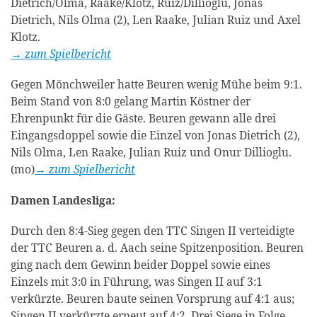
Dietrich/Olma, Raake/Klotz, Ruiz/Dillioglu, Jonas
Dietrich, Nils Olma (2), Len Raake, Julian Ruiz und Axel
Klotz.
→ zum Spielbericht
Gegen Mönchweiler hatte Beuren wenig Mühe beim 9:1.
Beim Stand von 8:0 gelang Martin Köstner der
Ehrenpunkt für die Gäste. Beuren gewann alle drei
Eingangsdoppel sowie die Einzel von Jonas Dietrich (2),
Nils Olma, Len Raake, Julian Ruiz und Onur Dillioglu.
(mo)
→ zum Spielbericht
Damen Landesliga:
Durch den 8:4-Sieg gegen den TTC Singen II verteidigte
der TTC Beuren a. d. Aach seine Spitzenposition. Beuren
ging nach dem Gewinn beider Doppel sowie eines
Einzels mit 3:0 in Führung, was Singen II auf 3:1
verkürzte. Beuren baute seinen Vorsprung auf 4:1 aus;
Singen II verkürzte erneut auf 4:2. Drei Siege in Folge