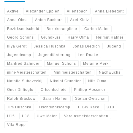
Aktive
Alexander Epplen
Allensbach
Anna Liebegott
Anna Olma
Anton Buchorn
Axel Klotz
Bezirksentscheid
Bezirksrangliste
Carina Maier
Georg Schons
Grundkurs
Harry Olma
Helmut Hafner
Iliya Gerdt
Jessica Huschka
Jonas Dietrich
Jugend
Jugendcamp
Jugendförderung
Len Raake
Manfred Salinger
Manuel Schons
Melanie Merk
mini-Meisterschaften
Minimeisterschaften
Nachwuchs
Natalie Suhoveckij
Nikolai Grundler
Nils Olma
Onur Dillioglu
Ortsentscheid
Philipp Messmer
Ralph Bräckow
Sarah Hafner
Stefan Owtschar
Tim Huschka
Tischtenniscamp
TTBW Race
U13
U15
U18
Uwe Maier
Vereinsmeisterschaften
Vila Repp