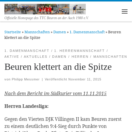
Zum Inhalt springen
Me
Offizielle Homepage des TTC Beuren an der Aach 1980 e.V.
Startseite
»
Mannschaften
»
Damen
»
1. Damenmanschaft
»
Beuren
klettert an die Spitze
1. DAMENMANSCHAFT
1. HERRENMANNSCHAFT
AKTIVE
AKTUELLES
DAMEN
HERREN
MANNSCHAFTEN
Beuren klettert an die Spitze
von
Philipp Messmer
|
Veröffentlicht
November 11, 2015
Nach dem Bericht im Südkurier vom 11.11.2015
Herren Landesliga:
Gegen den Vierten DJK Villingen II kam Beuren zuerst
zu einem deutlichen 9:4-Sieg durch Punkte von