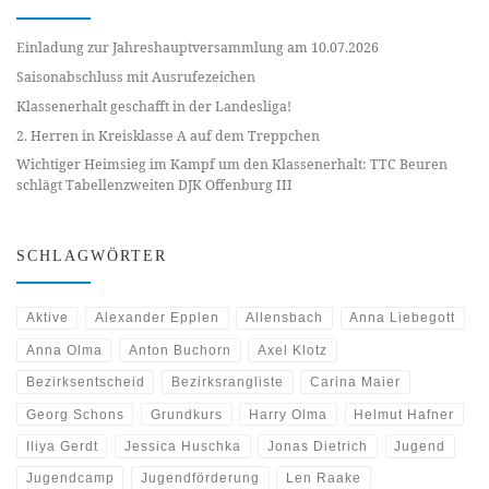
Einladung zur Jahreshauptversammlung am 10.07.2026
Saisonabschluss mit Ausrufezeichen
Klassenerhalt geschafft in der Landesliga!
2. Herren in Kreisklasse A auf dem Treppchen
Wichtiger Heimsieg im Kampf um den Klassenerhalt: TTC Beuren
schlägt Tabellenzweiten DJK Offenburg III
SCHLAGWÖRTER
Aktive
Alexander Epplen
Allensbach
Anna Liebegott
Anna Olma
Anton Buchorn
Axel Klotz
Bezirksentscheid
Bezirksrangliste
Carina Maier
Georg Schons
Grundkurs
Harry Olma
Helmut Hafner
Iliya Gerdt
Jessica Huschka
Jonas Dietrich
Jugend
Jugendcamp
Jugendförderung
Len Raake