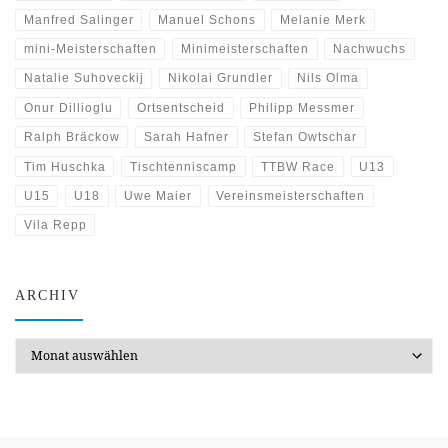
Manfred Salinger
Manuel Schons
Melanie Merk
mini-Meisterschaften
Minimeisterschaften
Nachwuchs
Natalie Suhoveckij
Nikolai Grundler
Nils Olma
Onur Dillioglu
Ortsentscheid
Philipp Messmer
Ralph Bräckow
Sarah Hafner
Stefan Owtschar
Tim Huschka
Tischtenniscamp
TTBW Race
U13
U15
U18
Uwe Maier
Vereinsmeisterschaften
Vila Repp
ARCHIV
Archiv