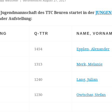
lipp Messmer
|
Veröffentlicht
August 27, 2017
. Jugendmannschaft des TTC Beuren startet in der
JUNGEN L
nder Aufstellung:
ANG
Q-TTR
NAME, VORNA
1454
Epplen, Alexander
1313
Merk, Melanie
1240
Lang, Julian
1230
Owtschar, Stefan