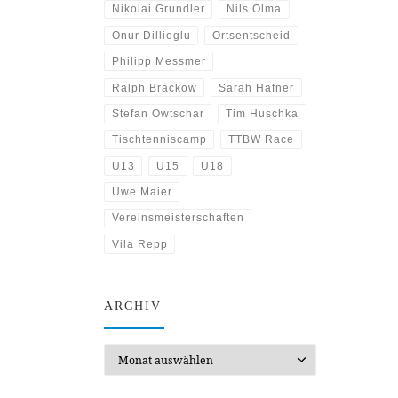
Nikolai Grundler
Nils Olma
Onur Dillioglu
Ortsentscheid
Philipp Messmer
Ralph Bräckow
Sarah Hafner
Stefan Owtschar
Tim Huschka
Tischtenniscamp
TTBW Race
U13
U15
U18
Uwe Maier
Vereinsmeisterschaften
Vila Repp
ARCHIV
Archiv