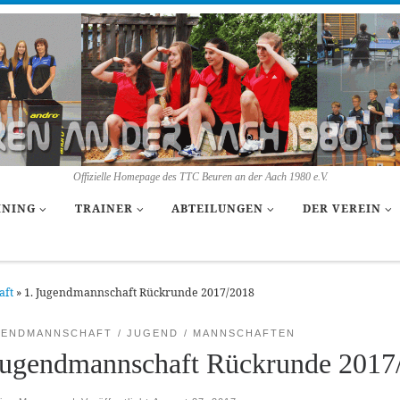
Offizielle Homepage des TTC Beuren an der Aach 1980 e.V.
INING
TRAINER
ABTEILUNGEN
DER VEREIN
aft
»
1. Jugendmannschaft Rückrunde 2017/2018
GENDMANNSCHAFT
JUGEND
MANNSCHAFTEN
Jugendmannschaft Rückrunde 2017