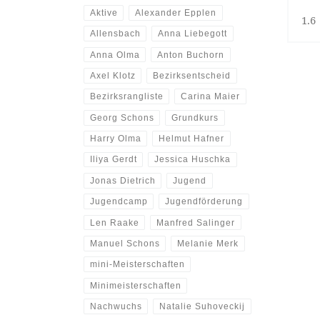
Aktive
Alexander Epplen
1.6
Allensbach
Anna Liebegott
Anna Olma
Anton Buchorn
Axel Klotz
Bezirksentscheid
Bezirksrangliste
Carina Maier
Georg Schons
Grundkurs
Harry Olma
Helmut Hafner
Iliya Gerdt
Jessica Huschka
Jonas Dietrich
Jugend
Jugendcamp
Jugendförderung
Len Raake
Manfred Salinger
Manuel Schons
Melanie Merk
mini-Meisterschaften
Minimeisterschaften
Nachwuchs
Natalie Suhoveckij