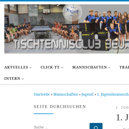
Zum Inhalt springen
AKTUELLES
CLICK-TT
MANNSCHAFTEN
TRA
INTERN
Startseite
»
Mannschaften
»
Jugend
»
1. Jugendmannsch
SEITE DURCHSUCHEN
1. JU
1. 
SUCHE
Suche …