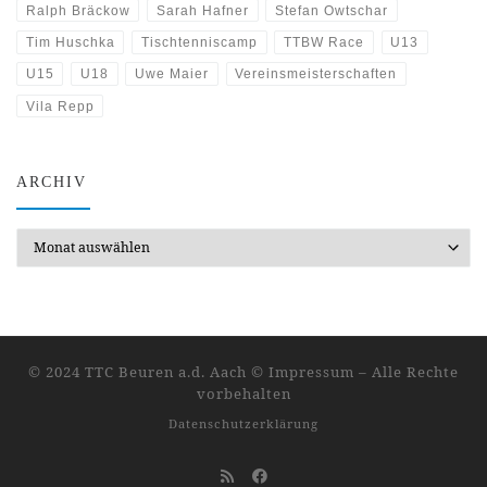
Ralph Bräckow
Sarah Hafner
Stefan Owtschar
Tim Huschka
Tischtenniscamp
TTBW Race
U13
U15
U18
Uwe Maier
Vereinsmeisterschaften
Vila Repp
ARCHIV
Archiv
© 2024 TTC Beuren a.d. Aach ©
Impressum
–
Alle Rechte
vorbehalten
Datenschutzerklärung