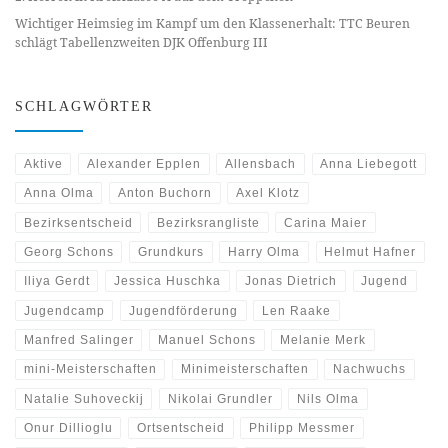
Wichtiger Heimsieg im Kampf um den Klassenerhalt: TTC Beuren
schlägt Tabellenzweiten DJK Offenburg III
SCHLAGWÖRTER
Aktive
Alexander Epplen
Allensbach
Anna Liebegott
Anna Olma
Anton Buchorn
Axel Klotz
Bezirksentscheid
Bezirksrangliste
Carina Maier
Georg Schons
Grundkurs
Harry Olma
Helmut Hafner
Iliya Gerdt
Jessica Huschka
Jonas Dietrich
Jugend
Jugendcamp
Jugendförderung
Len Raake
Manfred Salinger
Manuel Schons
Melanie Merk
mini-Meisterschaften
Minimeisterschaften
Nachwuchs
Natalie Suhoveckij
Nikolai Grundler
Nils Olma
Onur Dillioglu
Ortsentscheid
Philipp Messmer