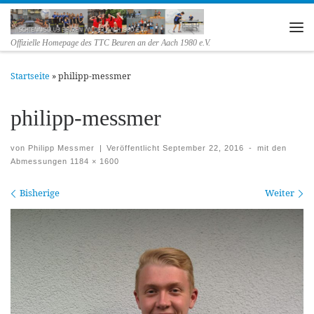
Zum Inhalt springen
Me
Offizielle Homepage des TTC Beuren an der Aach 1980 e.V.
Startseite
»
philipp-messmer
philipp-messmer
von
Philipp Messmer
|
Veröffentlicht
September 22, 2016
-
mit den
Abmessungen
1184 × 1600
Bilder Navigation
Bisherige
Weiter