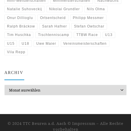
mini-Meisterschaften
Minimeisterschaften
Nachwuchs
Natalie Suhoveckij
Nikolai Grundler
Nils Olma
Onur Dillioglu
Ortsentscheid
Philipp Messmer
Ralph Bräckow
Sarah Hafner
Stefan Owtschar
Tim Huschka
Tischtenniscamp
TTBW Race
U13
U15
U18
Uwe Maier
Vereinsmeisterschaften
Vila Repp
ARCHIV
Archiv
© 2024 TTC Beuren a.d. Aach ©
Impressum
–
Alle Rechte
vorbehalten