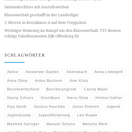
Saisonabschluss mit Ausrufezeichen
Klassenerhalt geschafft in der Landesliga!
2. Herren in Kreisklasse A auf dem Treppchen
Wichtiger Heimsieg im Kampf um den Klassenerhalt: TTC Beuren
schlägt Tabellenzweiten DJK Offenburg III
SCHLAGWÖRTER
Aktive
Alexander Epplen
Allensbach
Anna Liebegott
Anna Olma
Anton Buchorn
Axel Klotz
Bezirksentscheid
Bezirksrangliste
Carina Maier
Georg Schons
Grundkurs
Harry Olma
Helmut Hafner
Iliya Gerdt
Jessica Huschka
Jonas Dietrich
Jugend
Jugendcamp
Jugendförderung
Len Raake
Manfred Salinger
Manuel Schons
Melanie Merk