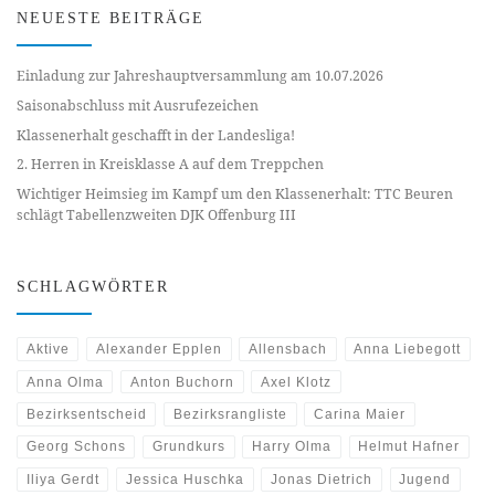
NEUESTE BEITRÄGE
Einladung zur Jahreshauptversammlung am 10.07.2026
Saisonabschluss mit Ausrufezeichen
Klassenerhalt geschafft in der Landesliga!
2. Herren in Kreisklasse A auf dem Treppchen
Wichtiger Heimsieg im Kampf um den Klassenerhalt: TTC Beuren
schlägt Tabellenzweiten DJK Offenburg III
SCHLAGWÖRTER
Aktive
Alexander Epplen
Allensbach
Anna Liebegott
Anna Olma
Anton Buchorn
Axel Klotz
Bezirksentscheid
Bezirksrangliste
Carina Maier
Georg Schons
Grundkurs
Harry Olma
Helmut Hafner
Iliya Gerdt
Jessica Huschka
Jonas Dietrich
Jugend