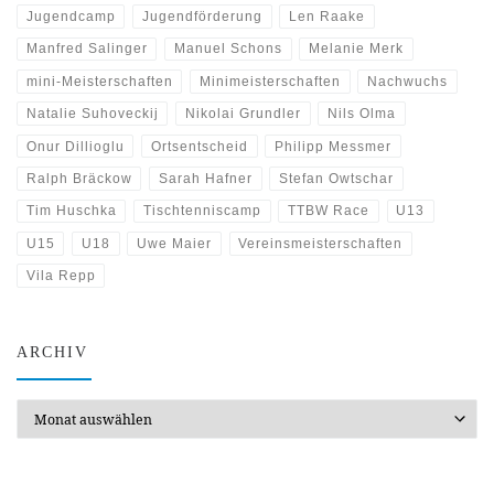
Jugendcamp
Jugendförderung
Len Raake
Manfred Salinger
Manuel Schons
Melanie Merk
mini-Meisterschaften
Minimeisterschaften
Nachwuchs
Natalie Suhoveckij
Nikolai Grundler
Nils Olma
Onur Dillioglu
Ortsentscheid
Philipp Messmer
Ralph Bräckow
Sarah Hafner
Stefan Owtschar
Tim Huschka
Tischtenniscamp
TTBW Race
U13
U15
U18
Uwe Maier
Vereinsmeisterschaften
Vila Repp
ARCHIV
Archiv