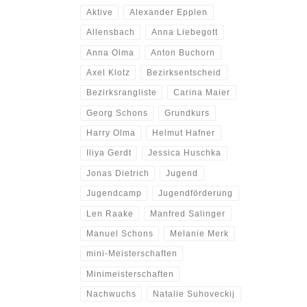
Aktive
Alexander Epplen
Allensbach
Anna Liebegott
Anna Olma
Anton Buchorn
Axel Klotz
Bezirksentscheid
Bezirksrangliste
Carina Maier
Georg Schons
Grundkurs
Harry Olma
Helmut Hafner
Iliya Gerdt
Jessica Huschka
Jonas Dietrich
Jugend
Jugendcamp
Jugendförderung
Len Raake
Manfred Salinger
Manuel Schons
Melanie Merk
mini-Meisterschaften
Minimeisterschaften
Nachwuchs
Natalie Suhoveckij