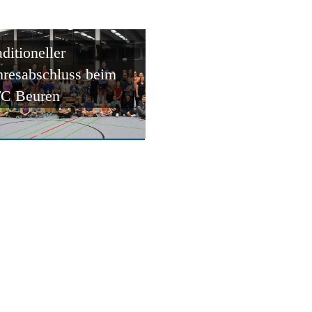
aditioneller
hresabschluss beim
C Beuren