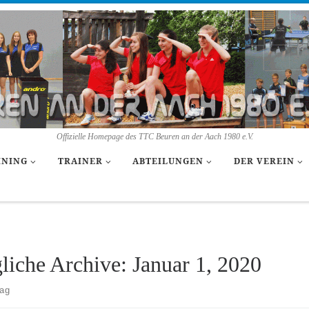
Offizielle Homepage des TTC Beuren an der Aach 1980 e.V.
INING
TRAINER
ABTEILUNGEN
DER VEREIN
liche Archive:
Januar 1, 2020
rag