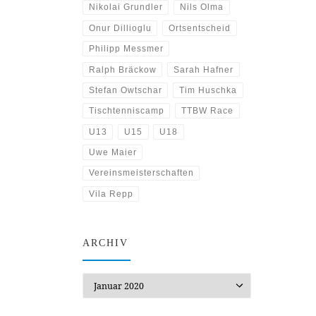
Nikolai Grundler
Nils Olma
Onur Dillioglu
Ortsentscheid
Philipp Messmer
Ralph Bräckow
Sarah Hafner
Stefan Owtschar
Tim Huschka
Tischtenniscamp
TTBW Race
U13
U15
U18
Uwe Maier
Vereinsmeisterschaften
Vila Repp
ARCHIV
Archiv