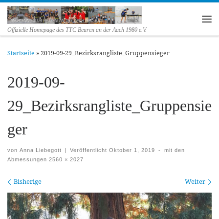
Zum Inhalt springen
Me
Offizielle Homepage des TTC Beuren an der Aach 1980 e.V.
Startseite
»
2019-09-29_Bezirksrangliste_Gruppensieger
2019-09-
29_Bezirksrangliste_Gruppensie
ger
von
Anna Liebegott
|
Veröffentlicht
Oktober 1, 2019
-
mit den
Abmessungen
2560 × 2027
Bilder Navigation
Bisherige
Weiter