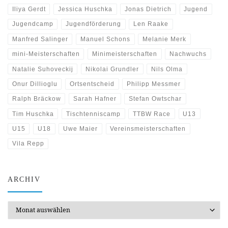
Iliya Gerdt
Jessica Huschka
Jonas Dietrich
Jugend
Jugendcamp
Jugendförderung
Len Raake
Manfred Salinger
Manuel Schons
Melanie Merk
mini-Meisterschaften
Minimeisterschaften
Nachwuchs
Natalie Suhoveckij
Nikolai Grundler
Nils Olma
Onur Dillioglu
Ortsentscheid
Philipp Messmer
Ralph Bräckow
Sarah Hafner
Stefan Owtschar
Tim Huschka
Tischtenniscamp
TTBW Race
U13
U15
U18
Uwe Maier
Vereinsmeisterschaften
Vila Repp
ARCHIV
Archiv