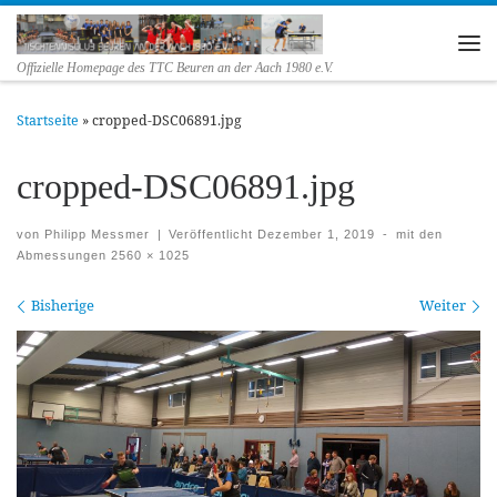
Zum Inhalt springen
Me
Offizielle Homepage des TTC Beuren an der Aach 1980 e.V.
Startseite
»
cropped-DSC06891.jpg
cropped-DSC06891.jpg
von
Philipp Messmer
|
Veröffentlicht
Dezember 1, 2019
-
mit den
Abmessungen
2560 × 1025
Bilder Navigation
Bisherige
Weiter