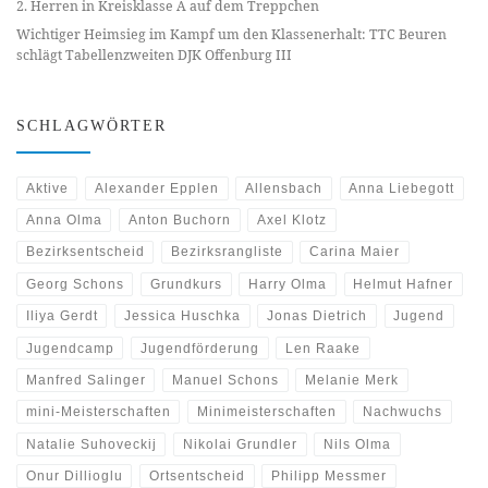
2. Herren in Kreisklasse A auf dem Treppchen
Wichtiger Heimsieg im Kampf um den Klassenerhalt: TTC Beuren
schlägt Tabellenzweiten DJK Offenburg III
SCHLAGWÖRTER
Aktive
Alexander Epplen
Allensbach
Anna Liebegott
Anna Olma
Anton Buchorn
Axel Klotz
Bezirksentscheid
Bezirksrangliste
Carina Maier
Georg Schons
Grundkurs
Harry Olma
Helmut Hafner
Iliya Gerdt
Jessica Huschka
Jonas Dietrich
Jugend
Jugendcamp
Jugendförderung
Len Raake
Manfred Salinger
Manuel Schons
Melanie Merk
mini-Meisterschaften
Minimeisterschaften
Nachwuchs
Natalie Suhoveckij
Nikolai Grundler
Nils Olma
Onur Dillioglu
Ortsentscheid
Philipp Messmer