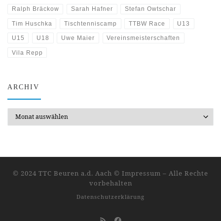
Ralph Bräckow
Sarah Hafner
Stefan Owtschar
Tim Huschka
Tischtenniscamp
TTBW Race
U13
U15
U18
Uwe Maier
Vereinsmeisterschaften
Vila Repp
ARCHIV
Archiv
© 2024 TTC Beuren a.d. Aach ©
Impressum
–
Alle Rechte
vorbehalten
Datenschutzerklärung