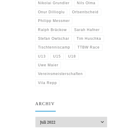
Nikolai Grundler
Nils Olma
Onur Dillioglu
Ortsentscheid
Philipp Messmer
Ralph Bräckow
Sarah Hafner
Stefan Owtschar
Tim Huschka
Tischtenniscamp
TTBW Race
U13
U15
U18
Uwe Maier
Vereinsmeisterschaften
Vila Repp
ARCHIV
Archiv