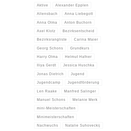
Aktive
Alexander Epplen
Allensbach
Anna Liebegott
Anna Olma
Anton Buchorn
Axel Klotz
Bezirksentscheid
Bezirksrangliste
Carina Maier
Georg Schons
Grundkurs
Harry Olma
Helmut Hafner
Iliya Gerdt
Jessica Huschka
Jonas Dietrich
Jugend
Jugendcamp
Jugendförderung
Len Raake
Manfred Salinger
Manuel Schons
Melanie Merk
mini-Meisterschaften
Minimeisterschaften
Nachwuchs
Natalie Suhoveckij