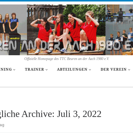
Offizielle Homepage des TTC Beuren an der Aach 1980 e.V.
INING
TRAINER
ABTEILUNGEN
DER VEREIN
liche Archive:
Juli 3, 2022
rag